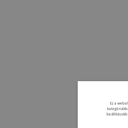
Ez a webol
kategóriákb
beállításokb