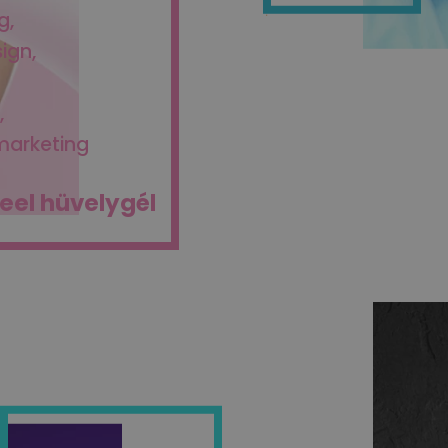
g
ign
t
marketing
eel hüvelygél