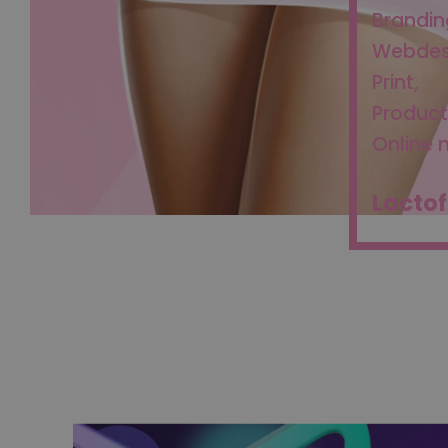
Brandin
Webdes
Print
Produc
Online 
Lactof