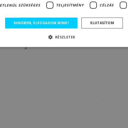
ETLENÜL SZÜKSÉGES
TELJESÍTMÉNY
CÉLZÁS
RENDBEN, ELFOGADOM MIND!
ELUTASÍTOM
RÉSZLETEK