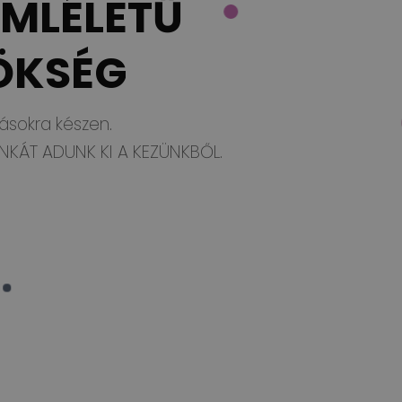
EMLÉLETŰ
ÖKSÉG
vásokra készen.
NKÁT ADUNK KI A KEZÜNKBŐL.