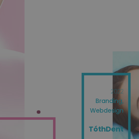
2022
Branding
Webdesign
TóthDent