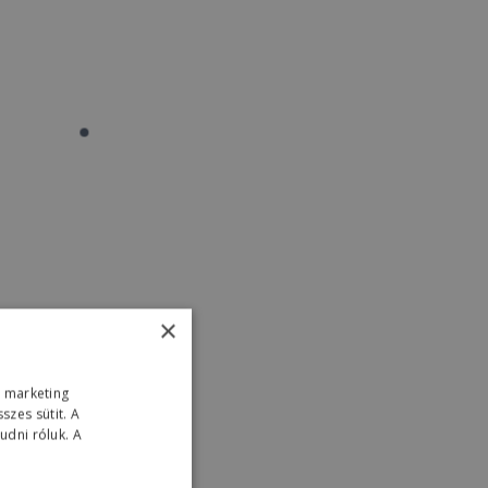
×
s marketing
zes sütit. A
udni róluk. A