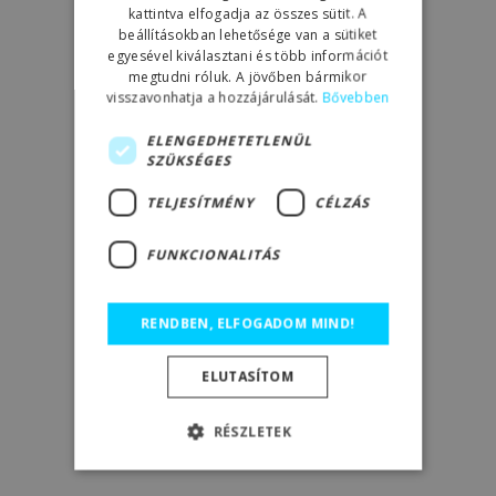
kattintva elfogadja az összes sütit. A
beállításokban lehetősége van a sütiket
egyesével kiválasztani és több információt
megtudni róluk. A jövőben bármikor
visszavonhatja a hozzájárulását.
Bővebben
ELENGEDHETETLENÜL
SZÜKSÉGES
TELJESÍTMÉNY
CÉLZÁS
FUNKCIONALITÁS
RENDBEN, ELFOGADOM MIND!
ELUTASÍTOM
RÉSZLETEK